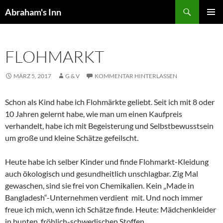
Zum
Suchen
Abraham's Inn
Inhalt
PRIMÄR
springen
MENÜ
FLOHMARKT
MÄRZ 5, 2017
G & V
KOMMENTAR HINTERLASSEN
Schon als Kind habe ich Flohmärkte geliebt. Seit ich mit 8 oder
10 Jahren gelernt habe, wie man um einen Kaufpreis
verhandelt, habe ich mit Begeisterung und Selbstbewusstsein
um große und kleine Schätze gefeilscht.
Heute habe ich selber Kinder und finde Flohmarkt-Kleidung
auch ökologisch und gesundheitlich unschlagbar. Zig Mal
gewaschen, sind sie frei von Chemikalien. Kein „Made in
Bangladesh“-Unternehmen verdient mit. Und noch immer
freue ich mich, wenn ich Schätze finde. Heute: Mädchenkleider
in bunten, fröhlich-schwedischen Stoffen.