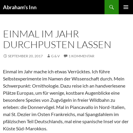
Zum
Suchen
Abraham's Inn
Inhalt
PRIMÄR
springen
MENÜ
EINMAL IM JAHR
DURCHPUSTEN LASSEN
SEPTEMBER 20, 2017
G & V
1 KOMMENTAR
Einmal im Jahr mache ich etwas Verrücktes. Ich führe
Selbstexperimente im Namen der Wissenschaft durch. Mein
Schwerpunkt: Ornithologie. Dazu reise ich an handverlesene
Plätze Europas, um für wenige, kostbare Augenblicke eine
besondere Spezies von Zugvögeln in freier Wildbahn zu
erleben: die Donnervögel. Mal in Piancavallo in Nord-Italien,
mal St. Dezier im Osten Frankreichs, mal Spangdahlem im
pfälzischen Teil Deutschlands, mal eine spanische Insel vor der
Küste Süd-Marokkos.