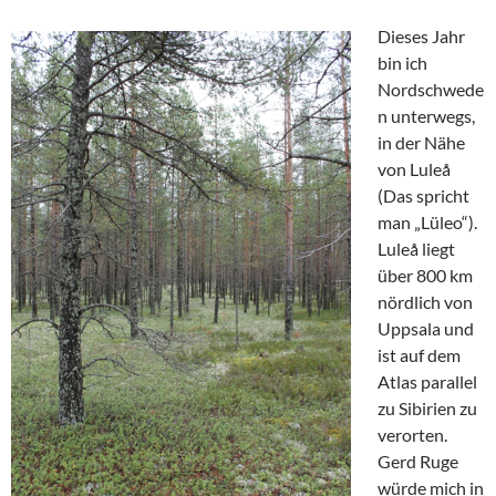
Dieses Jahr
bin ich
Nordschwede
n unterwegs,
in der Nähe
von Luleå
(Das spricht
man „Lüleo“).
Luleå liegt
über 800 km
nördlich von
Uppsala und
ist auf dem
Atlas parallel
zu Sibirien zu
verorten.
Gerd Ruge
würde mich in