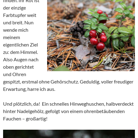
finden. Ihr Rot ist
der einzige
Farbtupfer weit
und breit. Nun
wende mich
meinem
eigentlichen Ziel
zu: dem Himmel.
Also Augen nach
oben gerichtet
und Ohren
gespitzt, erstmal ohne Gehörschutz. Geduldig, voller freudiger
Erwartung, harre ich aus.
Und plötzlich, da! Ein schnelles Hinweghuschen, halbverdeckt
hinter Nadelgehölz, gefolgt von einem ohrenbetäubenden
Fauchen – großartig!