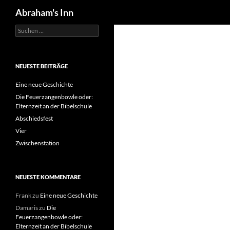
Suchen
Abraham's Inn
Suchen
Zum
nach:
Inhalt
springen
NEUESTE BEITRÄGE
Eine neue Geschichte
Die Feuerzangenbowle oder:
Elternzeit an der Bibelschule
Abschiedsfest
Vier
Zwischenstation
NEUESTE KOMMENTARE
Frank
zu
Eine neue Geschichte
Damaris
zu
Die
Feuerzangenbowle oder:
Elternzeit an der Bibelschule