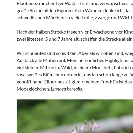
Blaubeersträucher. Der Wald ist still und verwunschen. T
große Steine bilden Figuren. Kein Wunder, denke ich, dass
schwedischen Märchen so viele Trolle, Zwerge und Wichte
Nach der halben Strecke tragen vier Erwachsene vier Kind
zwei ältesten, 5 und 7 Jahre alt, schaffen die Strecke allein
Wir schnaufen und schwitzen. Aber als wir oben sind, wie
Ausblick alle Mühen auf. Mein persönliches Highlight ist a
viel kleiner. Mitten im Wald, in einem Moosbett, habe ich 
rosa-weißes Blümchen entdeckt, das ich schon lange zu f
gehofft habe. Elinor bestätigt mir meinen Fund: Es ist das
Moosglöckchen.
Linnaea borealis.