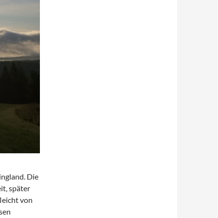
ingland. Die
t, später
fleicht von
sen