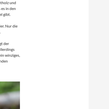
otholz und
 es in den
l gibt.
er. Nur die
.
gt der
llerdings
ein winziges,
inden