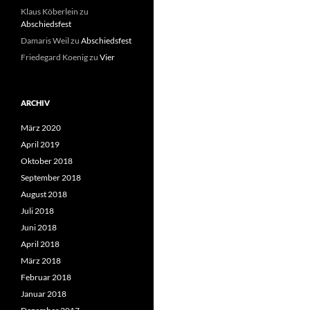
Klaus Köberlein
zu
Abschiedsfest
Damaris Weil
zu
Abschiedsfest
Friedegard Koenig
zu
Vier
ARCHIV
März 2020
April 2019
Oktober 2018
September 2018
August 2018
Juli 2018
Juni 2018
April 2018
März 2018
Februar 2018
Januar 2018