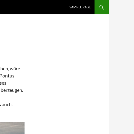
SAMPLE PAGE
chen, wäre
n Pontus
ses
 überzeugen.
 auch.