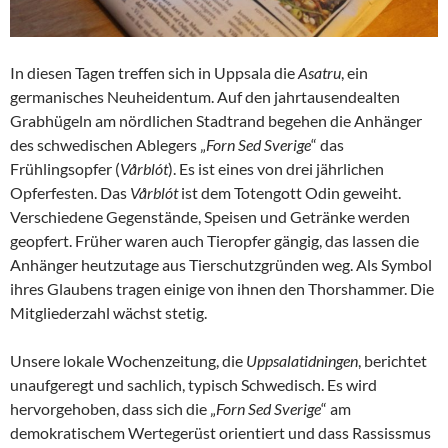
In diesen Tagen treffen sich in Uppsala die
Asatru
, ein
germanisches Neuheidentum
. Auf den jahrtausendealten
Grabhügeln am nördlichen Stadtrand begehen die Anhänger
des schwedischen Ablegers „
Forn Sed Sverige
“ das
Frühlingsopfer (
Vårblót
). Es ist eines von drei jährlichen
Opferfesten. Das
Vårblót
ist dem Totengott Odin geweiht.
Verschiedene Gegenstände, Speisen und Getränke werden
geopfert. Früher waren auch Tieropfer gängig, das lassen die
Anhänger heutzutage aus Tierschutzgründen weg. Als Symbol
ihres Glaubens tragen einige von ihnen den Thorshammer. Die
Mitgliederzahl wächst stetig.
Unsere lokale Wochenzeitung, die
Uppsalatidningen
, berichtet
unaufgeregt und sachlich, typisch Schwedisch. Es wird
hervorgehoben, dass sich die „
Forn Sed Sverige
“ am
demokratischem Wertegerüst orientiert und dass Rassissmus