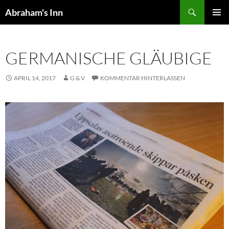
Zum
Suchen
Abraham's Inn
Inhalt
PRIMÄR
springen
MENÜ
GERMANISCHE GLÄUBIGE
APRIL 14, 2017
G & V
KOMMENTAR HINTERLASSEN